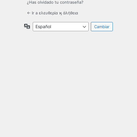
¿Has olvidado tu contraseña?
← Ir a ελευθερία ϗ ἀλήθεια
Idioma