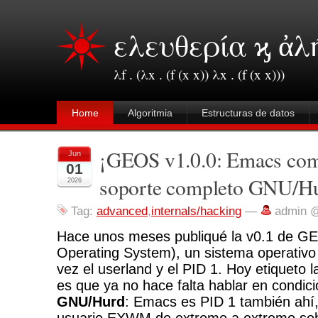
ελευθερία ϗ ἀλ
λf . (λx . (f (x x)) λx . (f (x x)))
Home
Algoritmia
Estructuras de datos
¡GEOS v1.0.0: Emacs com
Jun
01
soporte completo GNU/H
2026
Tag:
advanced
,
internals/hacking
—
admin 
Hace unos meses publiqué la v0.1 de 
Operating System), un sistema operativ
vez el userland y el PID 1. Hoy etiqueto 
es que ya no hace falta hablar en condici
GNU/Hurd
: Emacs es PID 1 también ahí,