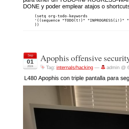
DONE y poder emplear atajos o shortcuts 
(setq org-todo-keywords

'((sequence "TODO(t!)" "INPROGRESS(i!)" "
))
Apophis offensive securit
Sep
01
2024
Tag:
internals/hacking
—
admin @ 
L480 Apophis con triple pantalla para se