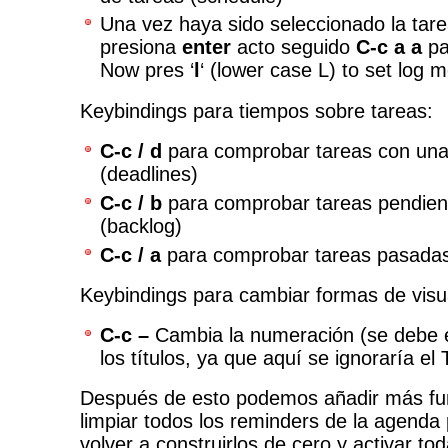
Una vez haya sido seleccionado la tar
presiona
enter
acto seguido
C-c a a
pa
Now pres ‘
l
‘ (lower case L) to set log 
Keybindings para tiempos sobre tareas:
C-c / d
para comprobar tareas con una 
(deadlines)
C-c / b
para comprobar tareas pendient
(backlog)
C-c / a
para comprobar tareas pasadas 
Keybindings para cambiar formas de visua
C-c –
Cambia la numeración (se debe e
los títulos, ya que aquí se ignoraría e
Después de esto podemos añadir más fu
limpiar todos los reminders de la agenda 
volver a construirlos de cero y activar tod