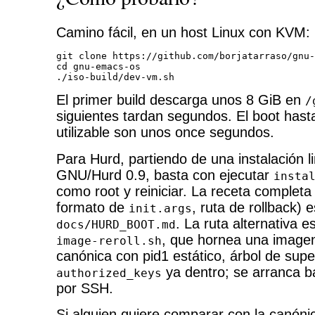
Camino fácil, en un host Linux con KVM:
git clone https://github.com/borjatarraso/gnu-
cd gnu-emacs-os

./iso-build/dev-vm.sh
El primer build descarga unos 8 GiB en
/
siguientes tardan segundos. El boot ha
utilizable son unos once segundos.
Para Hurd, partiendo de una instalación 
GNU/Hurd 0.9, basta con ejecutar
insta
como root y reiniciar. La receta completa 
formato de
, ruta de rollback) 
init.args
. La ruta alternativa e
docs/HURD_BOOT.md
, que hornea una imagen
image-reroll.sh
canónica con pid1 estático, árbol de supe
ya dentro; se arranca 
authorized_keys
por SSH.
Si alguien quiere comparar con la canónica