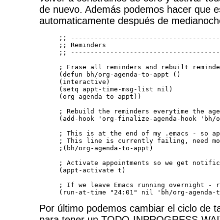
de nuevo. Además podemos hacer que est
automaticamente después de medianoch
;; --------------------------------------
;; Reminders

;; --------------------------------------
; Erase all reminders and rebuilt reminde
(defun bh/org-agenda-to-appt ()

(interactive)

(setq appt-time-msg-list nil)

(org-agenda-to-appt))

; Rebuild the reminders everytime the age
(add-hook 'org-finalize-agenda-hook 'bh/o
; This is at the end of my .emacs - so ap
; This line is currently failing, need mo
;(bh/org-agenda-to-appt)

; Activate appointments so we get notific
(appt-activate t)

; If we leave Emacs running overnight - r
(run-at-time "24:01" nil 'bh/org-agenda-t
Por último podemos cambiar el ciclo de t
para tener un TODO-INPROGRESS-WAIT