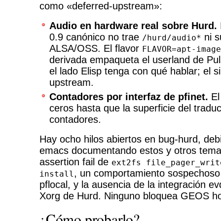
como «deferred-upstream»:
Audio en hardware real sobre Hurd.
0.9 canónico no trae
ni s
/hurd/audio*
ALSA/OSS. El flavor
FLAVOR=apt-image
derivada empaqueta el userland de Pu
el lado Elisp tenga con qué hablar; el s
upstream.
Contadores por interfaz de pfinet.
El
ceros hasta que la superficie del tradu
contadores.
Hay ocho hilos abiertos en bug-hurd, deb
emacs documentando estos y otros temas
assertion fail de
ext2fs file_pager_writ
, un comportamiento sospechos
install
pflocal, y la ausencia de la integración ev
Xorg de Hurd. Ninguno bloquea GEOS ho
¿Cómo probarlo?