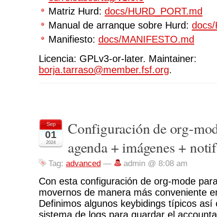
Matriz Hurd:
docs/HURD_PORT.md
Manual de arranque sobre Hurd:
docs
Manifiesto:
docs/MANIFESTO.md
Licencia: GPLv3-or-later. Maintainer:
borja.tarraso@member.fsf.org
.
Configuración de org-m
Sep
01
agenda + imágenes + notif
2024
Tag:
advanced
—
admin @ 8:08 am
Con esta configuración de org-mode pa
movernos de manera más conveniente e
Definimos algunos keybidings típicos así
sistema de logs para guardar el accountab