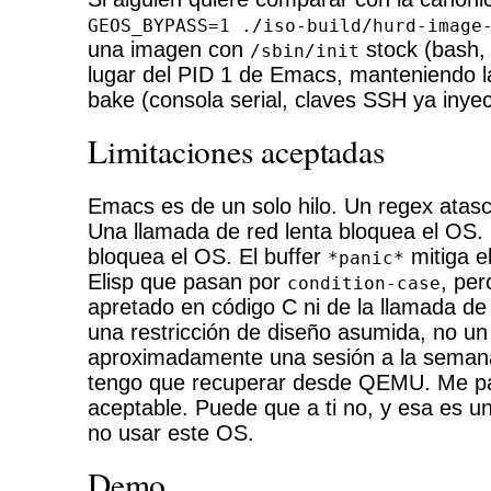
GEOS_BYPASS=1 ./iso-build/hurd-image
una imagen con
stock (bash, 
/sbin/init
lugar del PID 1 de Emacs, manteniendo l
bake (consola serial, claves SSH ya inye
Limitaciones aceptadas
Emacs es de un solo hilo. Un regex atas
Una llamada de red lenta bloquea el OS
bloquea el OS. El buffer
mitiga e
*panic*
Elisp que pasan por
, per
condition-case
apretado en código C ni de la llamada de 
una restricción de diseño asumida, no un
aproximadamente una sesión a la semana
tengo que recuperar desde QEMU. Me pa
aceptable. Puede que a ti no, y esa es u
no usar este OS.
Demo