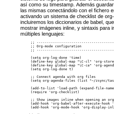
así como su timestamp. Además guardar
las mismas conectándolo con el fichero e
activando un sistema de checklist de org
incluiremos los diccionarios de babel, qu
mostrar imágenes inline, y sintaxis para i
múltiples lenguajes:
;; --------------------------------------
;; Org-mode configuration

;; --------------------------------------
(setq org-log-done 'time)

(define-key global-map "\C-cl" 'org-store
(define-key global-map "\C-ca" 'org-agend
(setq org-log-done t)

;; Connect agenda with org files

(setq org-agenda-files (list "~/zsync/tas
(add-to-list 'load-path (expand-file-name
(require 'org-checklist)

;; Show images inline when opening an org
(add-hook 'org-babel-after-execute-hook '
(add-hook 'org-mode-hook 'org-display-inl