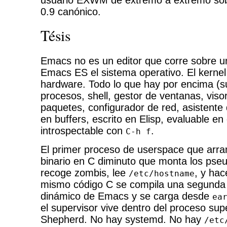
usuario EXWM de extremo a extremo so
0.9 canónico.
Tésis
Emacs no es un editor que corre sobre u
Emacs ES el sistema operativo. El kernel
hardware. Todo lo que hay por encima (s
procesos, shell, gestor de ventanas, viso
paquetes, configurador de red, asistente 
en buffers, escrito en Elisp, evaluable en 
introspectable con
.
C-h f
El primer proceso de userspace que arran
binario en C diminuto que monta los pseu
recoge zombis, lee
, y ha
/etc/hostname
mismo código C se compila una segund
dinámico de Emacs y se carga desde
ea
el supervisor vive dentro del proceso su
Shepherd. No hay systemd. No hay
/etc