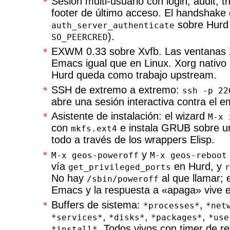
Sesión multi-usuario con login, audit, th
footer de último acceso. El handshake
sobre Hurd 
auth_server_authenticate
).
SO_PEERCRED
EXWM 0.33 sobre Xvfb. Las ventanas 
Emacs igual que en Linux. Xorg nativ
Hurd queda como trabajo upstream.
SSH de extremo a extremo:
ssh -p 22
abre una sesión interactiva contra el 
Asistente de instalación: el wizard
M-x 
con
e instala GRUB sobre u
mkfs.ext4
todo a través de los wrappers Elisp.
y
M-x geos-poweroff
M-x geos-reboot
vía
en Hurd, y
get_privileged_ports
r
No hay
al que llamar; 
/sbin/poweroff
Emacs y la respuesta a «apaga» vive e
Buffers de sistema:
,
*processes*
*net
,
,
,
*services*
*disks*
*packages*
*use
. Todos vivos con timer de re
*install*