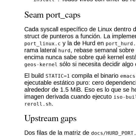
Seam port_caps
Cada syscall específico de Linux dentro 
struct de punteros a función. La impleme
y la de Hurd en
port_linux.c
port_hurd.
rama lateral
, rebase semanal sobre m
hurd
encima nunca sabe sobre qué kernel está
sólo si necesita decidir algo
geos-kernel
El build
compila el binario
STATIC=1
emacs
ejecutable estático puro: cero dependenc
alrededor de 1.5 MiB. Eso es lo que se h
imagen derivada cuando ejecuto
iso-bui
.
reroll.sh
Upstream gaps
Dos filas de la matriz de
docs/HURD_PORT