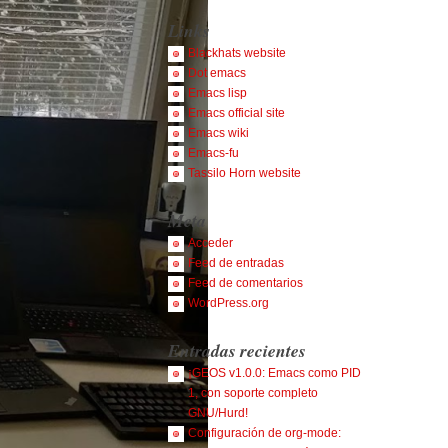
Links
Blackhats website
Dot emacs
Emacs lisp
Emacs official site
Emacs wiki
Emacs-fu
Tassilo Horn website
Meta
Acceder
Feed de entradas
Feed de comentarios
WordPress.org
Entradas recientes
¡GEOS v1.0.0: Emacs como PID
1, con soporte completo
GNU/Hurd!
Configuración de org-mode: