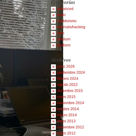
Categorías
advanced
basic
hacktivismo
internals/hacking
intro
medium
platform
Archivos
junio 2026
septiembre 2024
febrero 2024
agosto 2022
diciembre 2015
mayo 2015
noviembre 2014
octubre 2014
marzo 2014
mayo 2013
noviembre 2012
mayo 2012