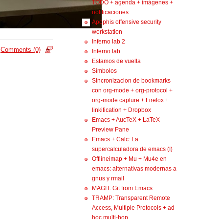
TODO + agenda + imágenes +
notificaciones
Apophis offensive security
workstation
Inferno lab 2
Comments (0)
Inferno lab
Estamos de vuelta
Simbolos
Sincronizacion de bookmarks
con org-mode + org-protocol +
org-mode capture + Firefox +
linkification + Dropbox
Emacs + AucTeX + LaTeX
Preview Pane
Emacs + Calc: La
supercalculadora de emacs (I)
Offlineimap + Mu + Mu4e en
emacs: alternativas modernas a
gnus y rmail
MAGIT: Git from Emacs
TRAMP: Transparent Remote
Access, Multiple Protocols + ad-
hoc multi-hop