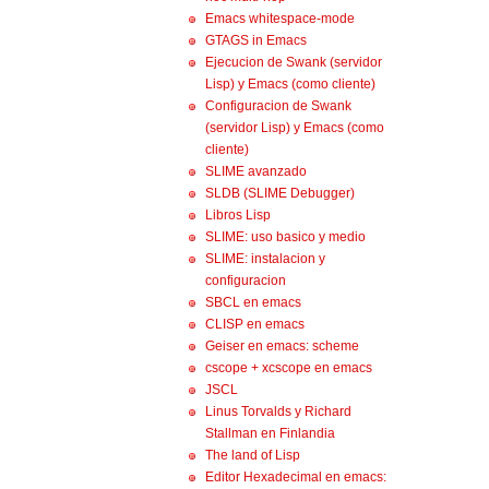
Emacs whitespace-mode
GTAGS in Emacs
Ejecucion de Swank (servidor
Lisp) y Emacs (como cliente)
Configuracion de Swank
(servidor Lisp) y Emacs (como
cliente)
SLIME avanzado
SLDB (SLIME Debugger)
Libros Lisp
SLIME: uso basico y medio
SLIME: instalacion y
configuracion
SBCL en emacs
CLISP en emacs
Geiser en emacs: scheme
cscope + xcscope en emacs
JSCL
Linus Torvalds y Richard
Stallman en Finlandia
The land of Lisp
Editor Hexadecimal en emacs: