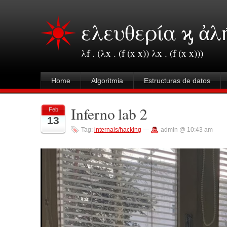
ελευθερία ϗ ἀλ
λf . (λx . (f (x x)) λx . (f (x x)))
Home
Algoritmia
Estructuras de datos
Inferno lab 2
Feb
13
Tag:
internals/hacking
—
admin @ 10:43 am