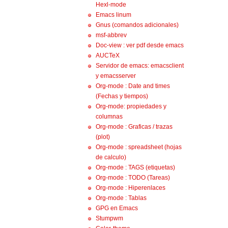
Hexl-mode
Emacs linum
Gnus (comandos adicionales)
msf-abbrev
Doc-view : ver pdf desde emacs
AUCTeX
Servidor de emacs: emacsclient
y emacsserver
Org-mode : Date and times
(Fechas y tiempos)
Org-mode: propiedades y
columnas
Org-mode : Graficas / trazas
(plot)
Org-mode : spreadsheet (hojas
de calculo)
Org-mode : TAGS (etiquetas)
Org-mode : TODO (Tareas)
Org-mode : Hiperenlaces
Org-mode : Tablas
GPG en Emacs
Stumpwm