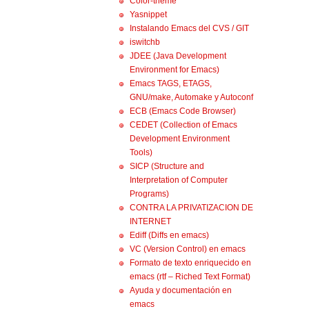
Color-theme
Yasnippet
Instalando Emacs del CVS / GIT
iswitchb
JDEE (Java Development
Environment for Emacs)
Emacs TAGS, ETAGS,
GNU/make, Automake y Autoconf
ECB (Emacs Code Browser)
CEDET (Collection of Emacs
Development Environment
Tools)
SICP (Structure and
Interpretation of Computer
Programs)
CONTRA LA PRIVATIZACION DE
INTERNET
Ediff (Diffs en emacs)
VC (Version Control) en emacs
Formato de texto enriquecido en
emacs (rtf – Riched Text Format)
Ayuda y documentación en
emacs