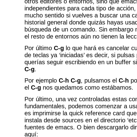
otros editores o entornos, sinó que emac
independientes para cada tipo de acción,
mucho sentido si vuelves a buscar una c
historial general donde quizás hayas us
búsqueda de un comando. Sin embargo m
el resto de entornos aún no tienen la lec
Por último
C-g
lo que hará es cancelar c
de teclas ya ‘iniciadas’ es decir, si pulsas
querías seguir escribiendo en un buffer 
C-g
.
Por ejemplo
C-h C-g
, pulsamos el
C-h
por
el
C-g
nos quedamos como estábamos.
Por último, una vez controladas estas co
fundamentales, podemos comenzar a usar 
es imprimirse la quick reference card que
instala desde sources en el directorio ‘et
fuentes de emacs. O bien descargarlo d
aquí: