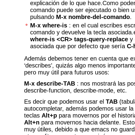
explicación de lo que hace.Como pod
comando puede ser ejecutado o bien u
pulsando
M-x nombre-del-comando
.
M-x where-is
: en el cual escribes esc
comando y devuelve la tecla asociada
where-is <CR> tags-query-replace
y 
asociada que por defecto que sería
C-
Además debemos tener en cuenta que e
‘describes’, quizás algo menos important
pero muy útil para futuros usos:
M-x describe-TAB
: nos mostrará las po
describe-function, describe-mode, etc.
Es decir que podemos usar el
TAB
(tabul
autocompletar, además podemos usar la
teclas
Alt+p
para movernos por el historia
Alt+n
para movernos hacia delante. Estos
muy útiles, debido a que emacs no guard