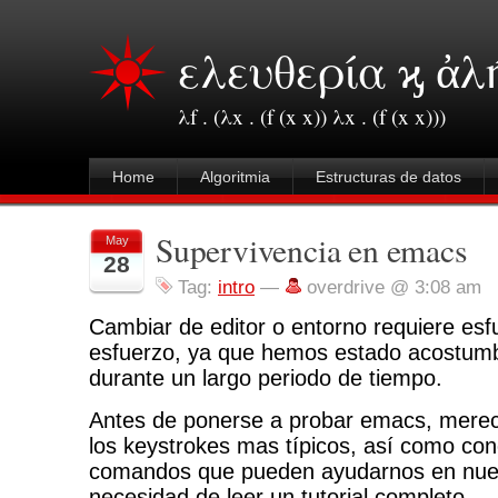
ελευθερία ϗ ἀλ
λf . (λx . (f (x x)) λx . (f (x x)))
Home
Algoritmia
Estructuras de datos
Supervivencia en emacs
May
28
Tag:
intro
—
overdrive @ 3:08 am
Cambiar de editor o entorno requiere es
esfuerzo, ya que hemos estado acostumb
durante un largo periodo de tiempo.
Antes de ponerse a probar emacs, merec
los keystrokes mas típicos, así como co
comandos que pueden ayudarnos en nuest
necesidad de leer un tutorial completo.