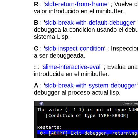
R
: ‘
sldb-return-from-frame
‘ ; Vuelve 
valor introducido en el minibuffer.
B
: ‘
sldb-break-with-default-debugger
‘
debuggea la condicion usando el debu
sistema Lisp.
C
: ‘
sldb-inspect-condition
‘ ; Inspecci
a ser debuggeada.
:
: ‘
slime-interactive-eval
‘ ; Evalua un
introducida en el minibuffer.
A
: ‘
sldb-break-with-system-debugger
debugger al proceso actual lisp.