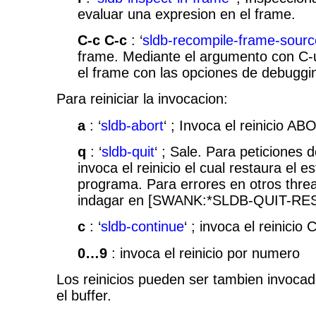
evaluar una expresion en el frame.
C-c C-c
: ‘
sldb-recompile-frame-sourc
frame. Mediante el argumento con C-
el frame con las opciones de debuggi
Para reiniciar la invocacion:
a
: ‘
sldb-abort
‘ ; Invoca el reinicio AB
q
: ‘
sldb-quit
‘ ; Sale. Para peticiones
invoca el reinicio el cual restaura el 
programa. Para errores en otros thre
indagar en [SWANK:*SLDB-QUIT-RE
c
: ‘
sldb-continue
‘ ; invoca el reinic
0…9
: invoca el reinicio por numero
Los reinicios pueden ser tambien invoca
el buffer.