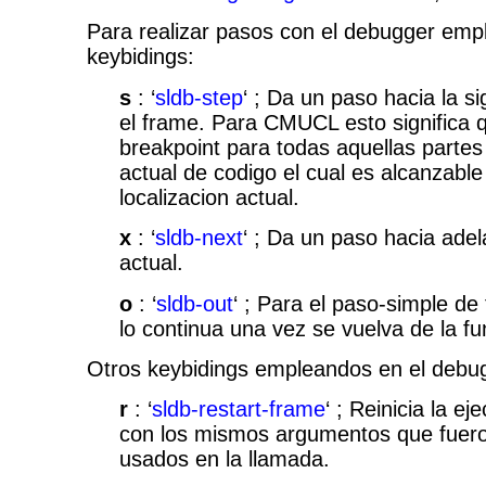
Para realizar pasos con el debugger emp
keybidings:
s
: ‘
sldb-step
‘ ; Da un paso hacia la s
el frame. Para CMUCL esto significa 
breakpoint para todas aquellas partes
actual de codigo el cual es alcanzable
localizacion actual.
x
: ‘
sldb-next
‘ ; Da un paso hacia adel
actual.
o
: ‘
sldb-out
‘ ; Para el paso-simple de
lo continua una vez se vuelva de la fu
Otros keybidings empleandos en el debugg
r
: ‘
sldb-restart-frame
‘ ; Reinicia la e
con los mismos argumentos que fuero
usados en la llamada.