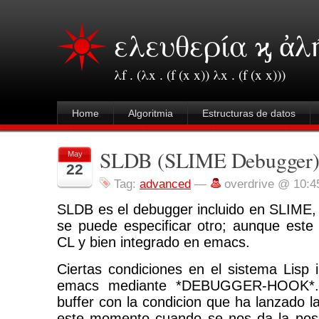
ελευθερία ϗ ἀλ
λf . (λx . (f (x x)) λx . (f (x x)))
Home
Algoritmia
Estructuras de datos
SLDB (SLIME Debugger
May
22
Tag:
advanced
—
overdrive @ 10:4
SLDB es el debugger incluido en SLIME,
se puede especificar otro; aunque este
CL y bien integrado en emacs.
Ciertas condiciones en el sistema Lisp
emacs mediante *DEBUGGER-HOOK*.
buffer con la condicion que ha lanzado la
este momento cuando se nos da la posi