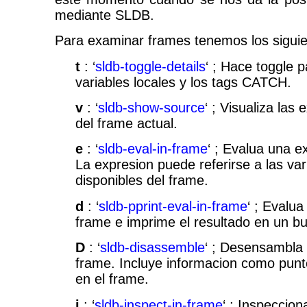
mediante SLDB.
Para examinar frames tenemos los siguie
t
: ‘
sldb-toggle-details
‘ ; Hace toggle 
variables locales y los tags CATCH.
v
: ‘
sldb-show-source
‘ ; Visualiza las
del frame actual.
e
: ‘
sldb-eval-in-frame
‘ ; Evalua una e
La expresion puede referirse a las var
disponibles del frame.
d
: ‘
sldb-pprint-eval-in-frame
‘ ; Evalu
frame e imprime el resultado en un bu
D
: ‘
sldb-disassemble
‘ ; Desensambla 
frame. Incluye informacion como punt
en el frame.
i
: ‘
sldb-inspect-in-frame
‘ ; Inspeccion