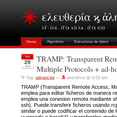
ελευθερία ϗ ἀλ
λf . (λx . (f (x x)) λx . (f (x x)))
Home
Algoritmia
Estructuras de datos
TRAMP: Transparent Rem
Mar
29
Multiple Protocols + ad-h
2014
Tag:
advanced
—
overdrive @ 9:31 pm
TRAMP (Transparent Remote Access, Mult
emplea para editar ficheros de manera
emplea una conexion remota mediante shell
ssh). Puede transferir ficheros usando r
similar o puede codificar el contenido de 