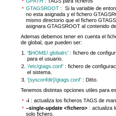
GPATH
: TAGS para ficheros
GTAGSROOT
: Si la variable de e
no esta asignada y el fichero GTAGSR
mismo directorio que el fichero GTAGS
asignara GTAGSROOT al contenido del
Ademas debemos tener en cuenta el fiche
de global, que pueden ser:
‘$HOME/.globalrc’
: fichero de configu
para el usuario.
‘/etc/gtags.conf’
: fichero de configurac
el sistema.
‘[sysconfdir]/gtags.conf’
: Ditto.
Tenemos distintas opciones utiles para 
-i
: actualiza los ficheros TAGS de man
–single-update <fichero>
: actualiza
solo fichero.