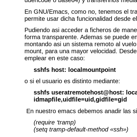
uuencode o base64) y transferirlos median
En GNU/Emacs, como no, tenemos el tr
permite usar dicha funcionalidad desde el
Pudiendo asi acceder a ficheros de man
forma transparente. Ademas se puede em
montando asi un sistema remoto al vuelo
mount, para una mayor velocidad. Desd
emplear en este caso:
sshfs host: localmountpoint
o si el usuario es distinto mediante:
sshfs useratremotehost@host: loc
idmapfile,uidfile=uid,gidfile=gid
En nuestro emacs debemos anadir las sig
(require ‘tramp)
(setq tramp-default-method «ssh»)