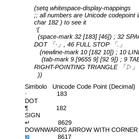
(setq whitespace-display-mappings
;; all numbers are Unicode codepoint in
char 182 ) to see it
‘(
(space-mark 32 [183] [46]) ; 32 SP
DOT 「·」, 46 FULL STOP 「.」
(newline-mark 10 [182 10]) ; 10 LI
(tab-mark 9 [9655 9] [92 9]) ; 9 T
RIGHT-POINTING TRIANGLE 「▷」
))
Simbolo Unicode Code Point (Decima
· 183 MI
DOT
¶ 182 PI
SIGN
↵ 86
DOWNWARDS ARROW WITH CORNER
861