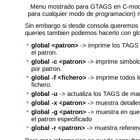
Menu mostrado para GTAGS en C-mode
para cualquier modo de programacion) m
Sin embargo si desde consola queremos 
queries tambien podemos hacerlo con glo
global <patron>
-> imprime los TAGS 
el patron.
global -c <patron>
-> imprime simbol
por patron.
global -f <fichero>
-> imprime todos 
fichero.
global -u
-> actualiza los TAGS de ma
global -x <patron>
-> muestra detalle
global -g <patron>
-> muestra en que 
el patron especificado
global -r <patron>
-> muestra referen