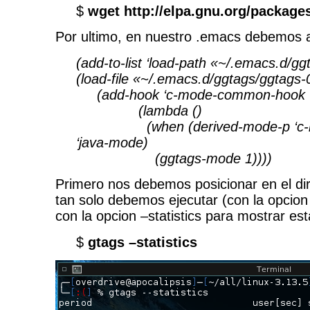
$
wget http://elpa.gnu.org/packages
Por ultimo, en nuestro .emacs debemos an
(add-to-list ‘load-path «~/.emacs.d/gg
(load-file «~/.emacs.d/ggtags/ggtags-
(add-hook ‘c-mode-common-hook
(lambda ()
(when (derived-mode-p ‘c-mo
‘java-mode)
(ggtags-mode 1))))
Primero nos debemos posicionar en el dir
tan solo debemos ejecutar (con la opcion
con la opcion –statistics para mostrar est
$
gtags –statistics