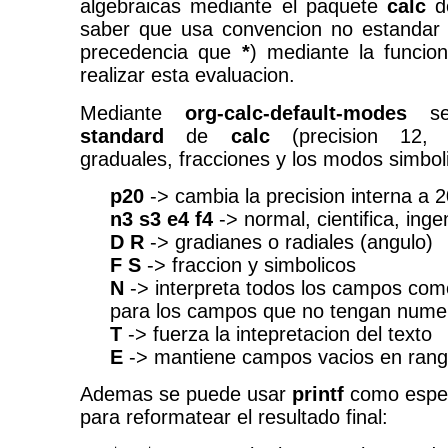
algebraicas mediante el paquete
calc
d
saber que usa convencion no estanda
precedencia que
*
) mediante la funci
realizar esta evaluacion.
Mediante
org-calc-default-modes
se
standard
de
calc
(precision 12, 
graduales, fracciones y los modos simboli
p20
-> cambia la precision interna a 2
n3 s3 e4 f4
-> normal, cientifica, inge
D R
-> gradianes o radiales (angulo)
F S
-> fraccion y simbolicos
N
-> interpreta todos los campos com
para los campos que no tengan nume
T
-> fuerza la intepretacion del texto
E
-> mantiene campos vacios en ran
Ademas se puede usar
printf
como espec
para reformatear el resultado final: