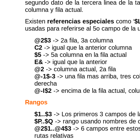
segundo dato de la tercera linea de la tab
columna y fila actual.
Existen
referencias especiales
como ‘
$
usadas para referirse al 5o campo de la ul
@2$3
-> 2a fila, 3a columna
C2
-> igual que la anterior columna
$5
-> 5a columna en la fila actual
E&
-> igual que la anterior
@2
-> columna actual, 2a fila
@-1$-3
-> una fila mas arriba, tres c
derecha
@-I$2
-> encima de la fila actual, co
Rangos
$1..$3
-> Los primeros 3 campos de la 
$P..$Q
-> rango usando nombres de 
@2$1..@4$3
-> 6 campos entre esto
rutas relativas