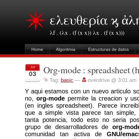
ελευθερία ϗ ἀλ
λf . (λx . (f (x x)) λx . (f (x x)))
Home
Algoritmia
Estructuras de datos
Org-mode : spreadsheet (h
Jul
03
Tag:
basic
—
overdrive @ 3:01 am
Y aqui estamos con un nuevo articulo s
no,
org-mode
permite la creacion y us
(en ingles spreadsheet). Parece increi
que a simple vista parece tan simple, 
tanta potencia, todo esto no seria pos
grupo de desarrolladores de
org-mod
comunidad tan activa de
GNU/emac