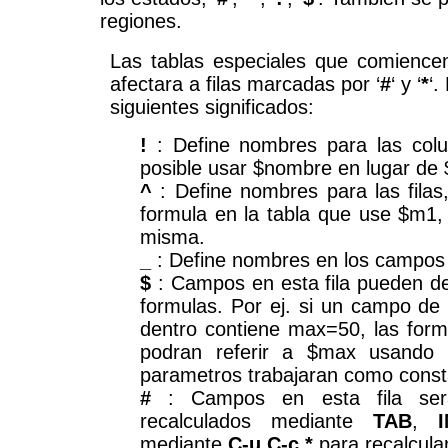
regiones.
Las tablas especiales que comienc
afectara a filas marcadas por ‘
#
‘ y ‘
*
‘.
siguientes significados:
!
: Define nombres para las col
posible usar $nombre en lugar de 
^
: Define nombres para las filas,
formula en la tabla que use $m1, 
misma.
_
: Define nombres en los campos de
$
: Campos en esta fila pueden de
formulas. Por ej. si un campo de 
dentro contiene max=50, las form
podran referir a $max usando
parametros trabajaran como const
#
: Campos en esta fila sera
recalculados mediante
TAB
,
mediante
C-u C-c *
para recalcular