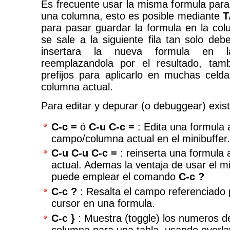
Es frecuente usar la misma formula par
una columna, esto es posible mediante
T
para pasar guardar la formula en la co
se sale a la siguiente fila tan solo de
insertara la nueva formula en l
reemplazandola por el resultado, tam
prefijos para aplicarlo en muchas celd
columna actual.
Para editar y depurar (o debuggear) exist
C-c =
ó
C-u C-c =
: Edita una formula 
campo/columna actual en el minibuffer.
C-u C-u C-c =
: reinserta una formula 
actual. Ademas la ventaja de usar el m
puede emplear el comando
C-c ?
C-c ?
: Resalta el campo referenciado p
cursor en una formula.
C-c }
: Muestra (toggle) los numeros de
columna para una tabla, usando overl