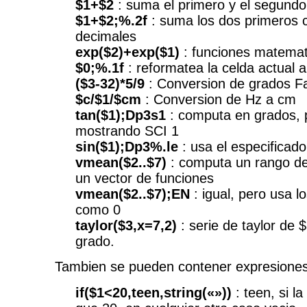
$1+$2
: suma el primero y el segund
$1+$2;%.2f
: suma los dos primeros
decimales
exp($2)+exp($1)
: funciones matemat
$0;%.1f
: reformatea la celda actual 
($3-32)*5/9
: Conversion de grados Fa
$c/$1/$cm
: Conversion de Hz a cm
tan($1);Dp3s1
: computa en grados, p
mostrando SCI 1
sin($1);Dp3%.le
: usa el especificado
vmean($2..$7)
: computa un rango d
un vector de funciones
vmean($2..$7);EN
: igual, pero usa 
como 0
taylor($3,x=7,2)
: serie de taylor de 
grado.
Tambien se pueden contener expresiones 
if($1<20,teen,string(«»))
: teen, si l