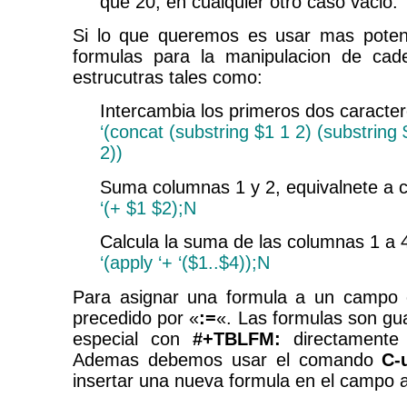
que 20, en cualquier otro caso vacio.
Si lo que queremos es usar mas poten
formulas para la manipulacion de cad
estrucutras tales como:
Intercambia los primeros dos caracter
‘(concat (substring $1 1 2) (substring 
2))
Suma columnas 1 y 2, equivalnete a c
‘(+ $1 $2);N
Calcula la suma de las columnas 1 a 
‘(apply ‘+ ‘($1..$4));N
Para asignar una formula a un campo en
precedido por «
:=
«. Las formulas son gu
especial con
#+TBLFM:
directamente 
Ademas debemos usar el comando
C-
insertar una nueva formula en el campo a