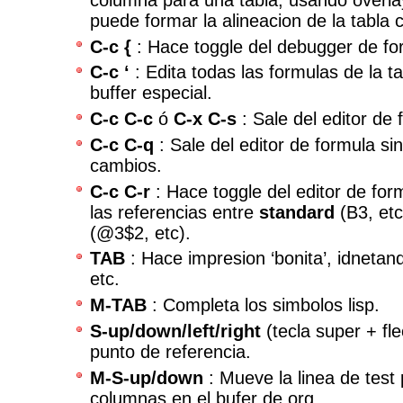
puede formar la alineacion de la tabla 
C-c {
: Hace toggle del debugger de fo
C-c ‘
: Edita todas las formulas de la t
buffer especial.
C-c C-c
ó
C-x C-s
: Sale del editor de
C-c C-q
: Sale del editor de formula sin
cambios.
C-c C-r
: Hace toggle del editor de for
las referencias entre
standard
(B3, et
(@3$2, etc).
TAB
: Hace impresion ‘bonita’, idnetand
etc.
M-TAB
: Completa los simbolos lisp.
S-up/down/left/right
(tecla super + fl
punto de referencia.
M-S-up/down
: Mueve la linea de test
columnas en el bufer de org.