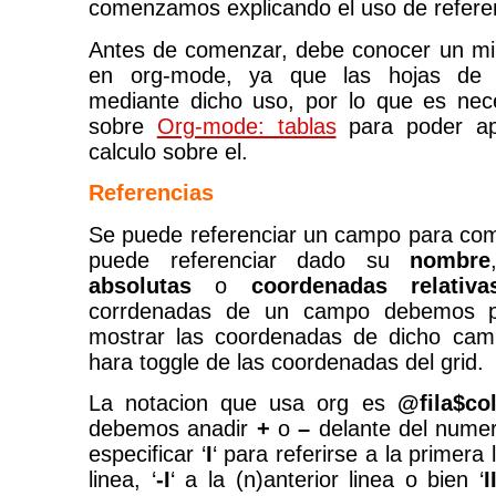
comenzamos explicando el uso de refere
Antes de comenzar, debe conocer un min
en org-mode, ya que las hojas de 
mediante dicho uso, por lo que es neces
sobre
Org-mode: tablas
para poder apl
calculo sobre el.
Referencias
Se puede referenciar un campo para com
puede referenciar dado su
nombre
absolutas
o
coordenadas relativa
corrdenadas de un campo debemos 
mostrar las coordenadas de dicho ca
hara toggle de las coordenadas del grid.
La notacion que usa org es
@fila$co
debemos anadir
+
o
–
delante del nume
especificar ‘
I
‘ para referirse a la primera l
linea, ‘
-I
‘ a la (n)anterior linea o bien ‘
I