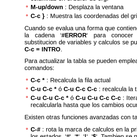
M-up/down
: Desplaza la ventana
C-c }
: Muestra las coordenadas del gri
Cuando se evalua una forma que contien
la cadena ‘
#ERROR
‘ para conocer
substitucion de variables y calculos se 
C-c = INTRO
.
Para actualizar la tabla se pueden emplea
comandos:
C-c *
: Recalcula la fila actual
C-u C-c *
ó
C-u C-c C-c
: recalcula la 
C-u C-u C-c *
ó
C-u C-u C-c C-c
: Iter
recalcularla hasta que los cambios ocu
Existen otras funciones avanzadas con t
C-#
: rota la marca de calculos en la 
los estados, ‘
#
‘, ‘
*
‘, ‘
!
‘, ‘
$
‘. Tambien se 