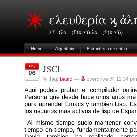
ελευθερία ϗ ἀλ
λf . (λx . (f (x x)) λx . (f (x x)))
Home
Algoritmia
Estructuras de datos
JSCL
May
06
Tag:
basic
—
overdrive @ 11:34 pm
Aqui podeis probar el compilador onli
Persona que desde hace unos anos me m
para aprender Emacs y tambien Lisp. Es
los usuarios mas activos de lisp de Espa
Al mismo tiempo suelo mantener conve
tiempo en tiempo, fundamentalmente pa
David tambien ha realizado correc