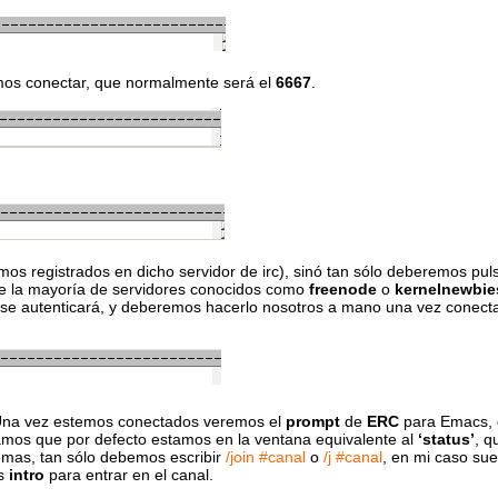
os conectar, que normalmente será el
6667
.
mos registrados en dicho servidor de irc), sinó tan sólo deberemos pul
de la mayoría de servidores conocidos como
freenode
o
kernelnewbie
o se autenticará, y deberemos hacerlo nosotros a mano una vez conect
 Una vez estemos conectados veremos el
prompt
de
ERC
para Emacs,
amos que por defecto estamos en la ventana equivalente al
‘status’
, q
demas, tan sólo debemos escribir
/join #canal
o
/j #canal
, en mi caso sue
os
intro
para entrar en el canal.