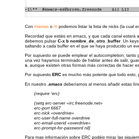
Con
/names
o
/n
podemos listar la lista de nicks (la cual 
Recordad que estáis en emacs, y que cada canal estará as
debemos pulsar
C-x b nombre_de_otro_buffer
. Un key
saltando a cada buffer en el que se haya producido un ev
Por supuesto se puede emplear el autocompletion, tanto pa
una vez hayamos terminado de hablar antes de salir, guar
s
, aunque existen otras formas más correctas de hacer est
Por supuesto
ERC
es mucho más potente que todo esto, pe
En nuestro
.emacs
deberíamos al menos añadir estas lín
(require ‘erc)
(setq erc-server «irc.freenode.net»
erc-port 6667
erc-nick «overdrive»
erc-user-full-name overdrive
erc-email-userid «overdrive»
erc-prompt-for-password nil)
Para mas información sobre ERC podéis mirar las siguient