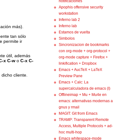
notificaciones
Apophis offensive security
workstation
Inferno lab 2
Inferno lab
rmación más).
Estamos de vuelta
ente tan sólo
Simbolos
e permite ir
Sincronizacion de bookmarks
con org-mode + org-protocol +
nte útil, además
org-mode capture + Firefox +
C-x C-w
o
C-x C-
linkification + Dropbox
Emacs + AucTeX + LaTeX
dicho cliente.
Preview Pane
Emacs + Calc: La
supercalculadora de emacs (I)
Offlineimap + Mu + Mu4e en
emacs: alternativas modernas a
gnus y rmail
MAGIT: Git from Emacs
TRAMP: Transparent Remote
Access, Multiple Protocols + ad-
hoc multi-hop
Emacs whitespace-mode