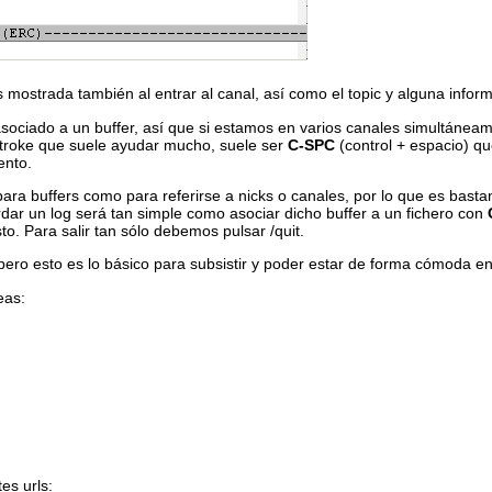
es mostrada también al entrar al canal, así como el topic y alguna info
ociado a un buffer, así que si estamos en varios canales simultáneam
stroke que suele ayudar mucho, suele ser
C-SPC
(control + espacio) qu
ento.
ra buffers como para referirse a nicks o canales, por lo que es basta
dar un log será tan simple como asociar dicho buffer a un fichero con
o. Para salir tan sólo debemos pulsar /quit.
ro esto es lo básico para subsistir y poder estar de forma cómoda en 
eas:
es urls: