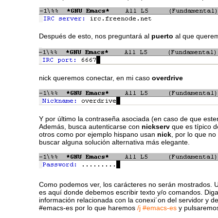
Después de esto, nos preguntará al
puerto
al que querem
nick queremos conectar, en mi caso
overdrive
Y por último la contraseña asociada (en caso de que este
Además, busca autenticarse con
nickserv
que es típico 
otros como por ejemplo hispano usan
nick
, por lo que n
buscar alguna solución alternativa más elegante.
Como podemos ver, los carácteres no serán mostrados.
es aquí donde debemos escribir texto y/o comandos. Dig
información relacionada con la conexi´on del servidor y 
#emacs-es por lo que haremos
/j #emacs-es
y pulsarem