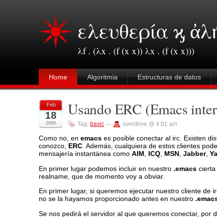
ελευθερία ϗ ἀλ
λf . (λx . (f (x x)) λx . (f (x x)))
Home
Algoritmia
Estructuras de datos
Usando ERC (Emacs inter
Feb
18
2009
Tag:
basic
—
overdrive @ 4:01 am
Como no, en
emacs
es posible conectar al irc. Existen dis
conozco,
ERC
. Además, cualquiera de estos clientes po
mensajería instantánea como
AIM
,
ICQ
,
MSN
,
Jabber
,
Y
En primer lugar podemos incluir en nuestro
.emacs
cierta
realname, que de momento voy a obviar.
En primer lugar, si queremos ejecutar nuestro cliente de 
no se la hayamos proporcionado antes en nuestro
.emac
Se nos pedirá el servidor al que queremos conectar, por