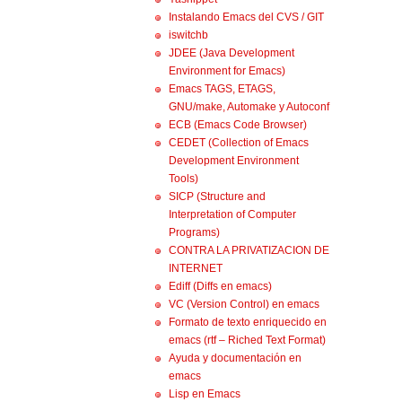
Instalando Emacs del CVS / GIT
iswitchb
JDEE (Java Development
Environment for Emacs)
Emacs TAGS, ETAGS,
GNU/make, Automake y Autoconf
ECB (Emacs Code Browser)
CEDET (Collection of Emacs
Development Environment
Tools)
SICP (Structure and
Interpretation of Computer
Programs)
CONTRA LA PRIVATIZACION DE
INTERNET
Ediff (Diffs en emacs)
VC (Version Control) en emacs
Formato de texto enriquecido en
emacs (rtf – Riched Text Format)
Ayuda y documentación en
emacs
Lisp en Emacs