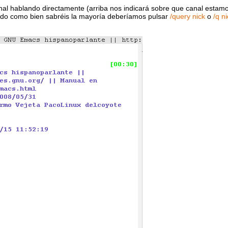
nal hablando directamente (arriba nos indicará sobre que canal estam
vado como bien sabréis la mayoría deberíamos pulsar
/query nick
o
/q n