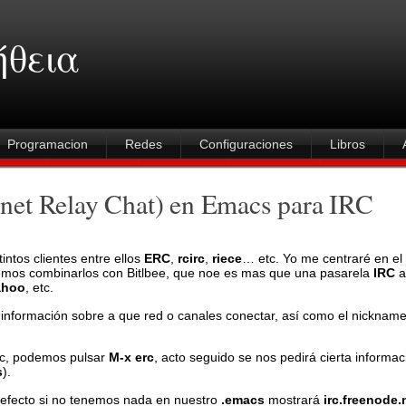
ήθεια
Programacion
Redes
Configuraciones
Libros
net Relay Chat) en Emacs para IRC
tintos clientes entre ellos
ERC
,
rcirc
,
riece
… etc. Yo me centraré en e
demos combinarlos con Bitlbee, que noe es mas que una pasarela
IRC
a
ahoo
, etc.
 información sobre a que red o canales conectar, así como el nickname
irc, podemos pulsar
M-x erc
, acto seguido se nos pedirá cierta informa
s
).
 defecto si no tenemos nada en nuestro
.emacs
mostrará
irc.freenode.