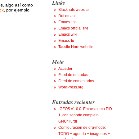
Links
os, algo así como
Blackhats website
ick
, por ejemplo
Dot emacs
Emacs lisp
Emacs official site
Emacs wiki
Emacs-fu
Tassilo Horn website
Meta
Acceder
Feed de entradas
Feed de comentarios
WordPress.org
Entradas recientes
¡GEOS v1.0.0: Emacs como PID
1, con soporte completo
GNU/Hurd!
Configuración de org-mode:
TODO + agenda + imágenes +