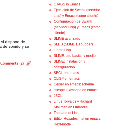
GTAGS in Emacs
Ejecucion de Swank (servidor
Lisp) y Emacs (como cliente)
Configuracion de Swank
(servidor Lisp) y Emacs (como
cliente)
SLIME avanzado
 si dispone de
SLDB (SLIME Debugger)
ta de sonido y se
Libros Lisp
SLIME: uso basico y medio
SLIME: instalacion y
Comments (2)
configuracion
SBCL en emacs
CLISP en emacs
Geiser en emacs: scheme
cscope + xcscope en emacs
JSCL
Linus Torvalds y Richard
Stallman en Finlandia
The land of Lisp
Editor Hexadecimal en emacs:
Hexl-mode