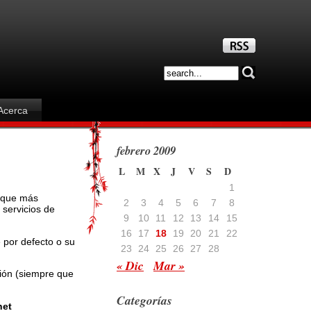
Acerca
febrero 2009
L
M
X
J
V
S
D
1
l que más
2
3
4
5
6
7
8
 servicios de
9
10
11
12
13
14
15
16
17
18
19
20
21
22
 por defecto o su
23
24
25
26
27
28
« Dic
Mar »
ción (siempre que
Categorías
net