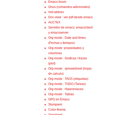
Emacs linum
Gnus (comandos adicionales)
msf-abbrev
Doc-view : ver pdf desde emacs
AUCTeX
Servidor de emacs: emacsclient
y emacsserver
Org-mode : Date and times
(Fechas y tiempos)
Org-mode: propiedades y
columnas
Org-mode : Graficas / trazas
(plot)
Org-mode : spreadsheet (hojas
de calculo)
Org-mode : TAGS (etiquetas)
Org-mode : TODO (Tareas)
Org-mode : Hiperenlaces
Org-mode : Tablas
GPG en Emacs
Stumpwm
Color-theme
Yasnippet