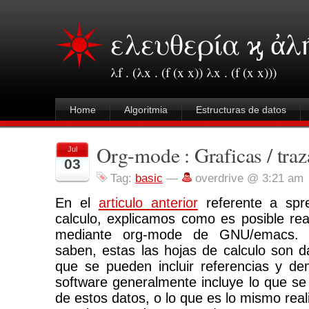
ελευθερία ϗ ἀλ
λf . (λx . (f (x x)) λx . (f (x x)))
Home
Algoritmia
Estructuras de datos
Org-mode : Graficas / traz
Jul
03
Tag:
basic
—
overdrive @ 3:21 am
En el
articulo anterior
referente a spr
calculo, explicamos como es posible real
mediante org-mode de GNU/emacs.
saben, estas las hojas de calculo son d
que se pueden incluir referencias y de
software generalmente incluye lo que se 
de estos datos, o lo que es lo mismo real