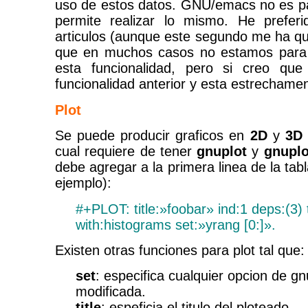
uso de estos datos. GNU/emacs no es p
permite realizar lo mismo. He prefer
articulos (aunque este segundo me ha qu
que en muchos casos no estamos para 
esta funcionalidad, pero si creo que
funcionalidad anterior y esta estrechame
Plot
Se puede producir graficos en
2D
y
3D
cual requiere de tener
gnuplot
y
gnupl
debe agregar a la primera linea de la tabl
ejemplo):
#+PLOT: title:»foobar» ind:1 deps:(3)
with:histograms set:»yrang [0:]».
Existen otras funciones para plot tal que:
set
: especifica cualquier opcion de gn
modificada.
title
: espeficia el titulo del ploteado.