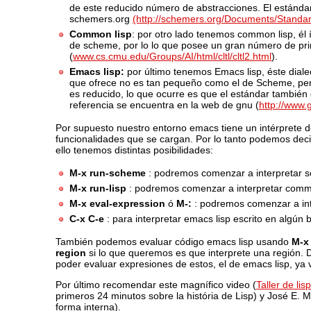
de este reducido número de abstracciones. El estánda
schemers.org
(http://schemers.org/Documents/Standa
Common lisp
: por otro lado tenemos common lisp, él 
de scheme, por lo lo que posee un gran número de prim
(
www.cs.cmu.edu/Groups/AI/html/cltl/cltl2.html
).
Emacs lisp:
por último tenemos Emacs lisp, éste diale
que ofrece no es tan pequeño como el de Scheme, per
es reducido, lo que ocurre es que el estándar también d
referencia se encuentra en la web de gnu (
http://www.
Por supuesto nuestro entorno emacs tiene un intérprete de 
funcionalidades que se cargan. Por lo tanto podemos dec
ello tenemos distintas posibilidades:
M-x run-scheme
: podremos comenzar a interpretar 
M-x run-lisp
: podremos comenzar a interpretar commo
M-x eval-expression
ó
M-:
: podremos comenzar a inte
C-x C-e
: para interpretar emacs lisp escrito en algún b
También podemos evaluar código emacs lisp usando
M-x 
region
si lo que queremos es que interprete una región.
poder evaluar expresiones de estos, el de emacs lisp, y
Por último recomendar este magnífico video (
Taller de lisp
primeros 24 minutos sobre la história de Lisp) y José E. 
forma interna).