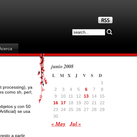
Acerca
junio 2008
L
M
X
J
V
S
D
1
t processing), ya
2
3
4
5
6
7
8
es como sh, perl,
9
10
11
12
13
14
15
16
17
18
19
20
21
22
objetos y con 50
23
24
25
26
27
28
29
rtificial) se usa
30
« May
Jul »
esto a partir