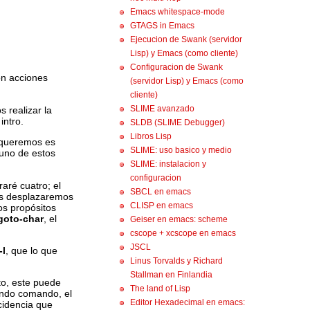
Emacs whitespace-mode
GTAGS in Emacs
Ejecucion de Swank (servidor
Lisp) y Emacs (como cliente)
Configuracion de Swank
on acciones
(servidor Lisp) y Emacs (como
cliente)
SLIME avanzado
 realizar la
intro.
SLDB (SLIME Debugger)
Libros Lisp
e queremos es
SLIME: uso basico y medio
 uno de estos
SLIME: instalacion y
configuracion
aré cuatro; el
SBCL en emacs
s desplazaremos
CLISP en emacs
os propósitos
goto-char
, el
Geiser en emacs: scheme
cscope + xcscope en emacs
JSCL
-l
, que lo que
Linus Torvalds y Richard
Stallman en Finlandia
to, este puede
The land of Lisp
gundo comando, el
Editor Hexadecimal en emacs:
cidencia que