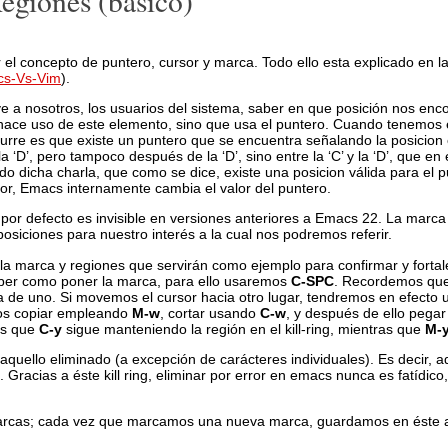
Regiones (básico)
 el concepto de puntero, cursor y marca. Todo ello esta explicado en la
cs-Vs-Vim
).
ve a nosotros, los usuarios del sistema, saber en que posición nos enc
hace uso de este elemento, sino que usa el puntero. Cuando tenemos e
rre es que existe un puntero que se encuentra señalando la posicion en
a ‘D’, pero tampoco después de la ‘D’, sino entre la ‘C’ y la ‘D’, que en 
do dicha charla, que como se dice, existe una posicion válida para el p
or, Emacs internamente cambia el valor del puntero.
por defecto es invisible en versiones anteriores a Emacs 22. La marc
osiciones para nuestro interés a la cual nos podremos referir.
marca y regiones que servirán como ejemplo para confirmar y fortale
aber como poner la marca, para ello usaremos
C-SPC
. Recordemos que
a de uno. Si movemos el cursor hacia otro lugar, tendremos en efecto 
emos copiar empleando
M-w
, cortar usando
C-w
, y después de ello pegar
 es que
C-y
sigue manteniendo la región en el kill-ring, mientras que
M-
aquello eliminado (a excepción de carácteres individuales). Es decir, a
Gracias a éste kill ring, eliminar por error en emacs nunca es fatídico
arcas; cada vez que marcamos una nueva marca, guardamos en éste an