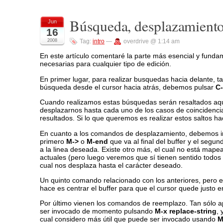
Búsqueda, desplazamiento
Jun
16
2008
Tag:
intro
—
overdrive @ 1:14 am
En este artículo comentaré la parte más esencial y fund
necesarias para cualquier tipo de edición.
En primer lugar, para realizar busquedas hacia delante, 
búsqueda desde el cursor hacia atrás, debemos pulsar
C-
Cuando realizamos estas búsquedas serán resaltados aque
desplazarnos hasta cada uno de los casos de coincidenc
resultados. Si lo que queremos es realizar estos saltos h
En cuanto a los comandos de desplazamiento, debemos in
primero
M->
o
M-end
que va al final del buffer y el segu
a la linea deseada. Existe otro más, el cual no está mape
actuales (pero luego veremos que sí tienen sentido tod
cual nos desplaza hasta el carácter deseado.
Un quinto comando relacionado con los anteriores, pero el 
hace es centrar el buffer para que el cursor quede justo 
Por último vienen los comandos de reemplazo. Tan sólo 
ser invocado de momento pulsando
M-x replace-string
, 
cual considero más útil que puede ser invocado usando
M