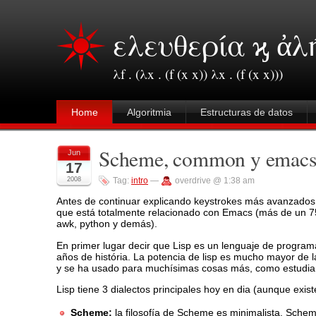
ελευθερία ϗ ἀλ
λf . (λx . (f (x x)) λx . (f (x x)))
Home
Algoritmia
Estructuras de datos
Scheme, common y emacs 
Jun
17
2008
Tag:
intro
—
overdrive @ 1:38 am
Antes de continuar explicando keystrokes más avanzados c
que está totalmente relacionado con Emacs (más de un 75%
awk, python y demás).
En primer lugar decir que Lisp es un lenguaje de programac
años de história. La potencia de lisp es mucho mayor de la 
y se ha usado para muchísimas cosas más, como estudiar 
Lisp tiene 3 dialectos principales hoy en dia (aunque ex
Scheme:
la filosofía de Scheme es minimalista. Schem