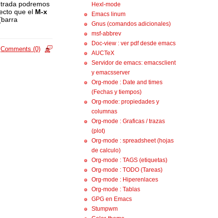
ontrada podremos
Hexl-mode
ecto que el
M-x
Emacs linum
(barra
Gnus (comandos adicionales)
msf-abbrev
Doc-view : ver pdf desde emacs
Comments (0)
AUCTeX
Servidor de emacs: emacsclient
y emacsserver
Org-mode : Date and times
(Fechas y tiempos)
Org-mode: propiedades y
columnas
Org-mode : Graficas / trazas
(plot)
Org-mode : spreadsheet (hojas
de calculo)
Org-mode : TAGS (etiquetas)
Org-mode : TODO (Tareas)
Org-mode : Hiperenlaces
Org-mode : Tablas
GPG en Emacs
Stumpwm