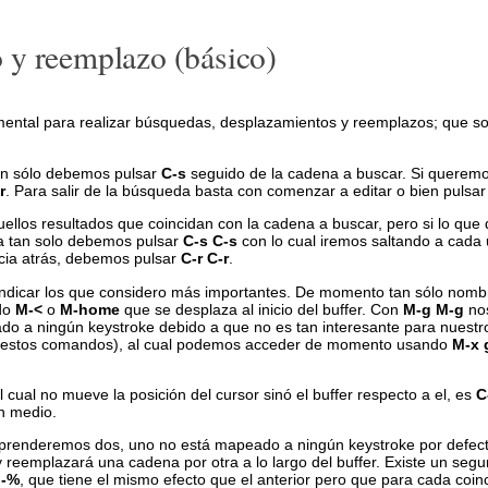
 y reemplazo (básico)
amental para realizar búsquedas, desplazamientos y reemplazos; que s
tan sólo debemos pulsar
C-s
seguido de la cadena a buscar. Si queremos
r
. Para salir de la búsqueda basta con comenzar a editar o bien pulsar 
llos resultados que coincidan con la cadena a buscar, pero si lo qu
ia tan solo debemos pulsar
C-s C-s
con lo cual iremos saltando a cada
acia atrás, debemos pulsar
C-r C-r
.
dicar los que considero más importantes. De momento tan sólo nombr
ndo
M-<
o
M-home
que se desplaza al inicio del buffer. Con
M-g M-g
no
ado a ningún keystroke debido a que no es tan interesante para nuestr
os estos comandos), al cual podemos acceder de momento usando
M-x 
cual no mueve la posición del cursor sinó el buffer respecto a el, es
C
en medio.
aprenderemos dos, uno no está mapeado a ningún keystroke por defec
y reemplazará una cadena por otra a lo largo del buffer. Existe un se
-%
, que tiene el mismo efecto que el anterior pero que para cada coin