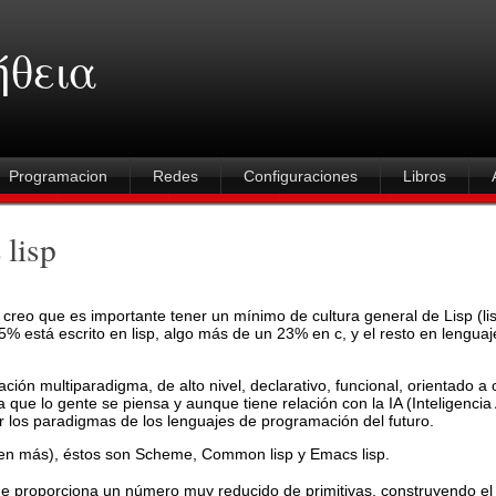
ήθεια
Programacion
Redes
Configuraciones
Libros
lisp
reo que es importante tener un mínimo de cultura general de Lisp (lis
 está escrito en lisp, algo más de un 23% en c, y el resto en lenguaj
ión multiparadigma, de alto nivel, declarativo, funcional, orientado a 
que lo gente se piensa y aunque tiene relación con la IA (Inteligencia A
los paradigmas de los lenguajes de programación del futuro.
isten más), éstos son Scheme, Common lisp y Emacs lisp.
e proporciona un número muy reducido de primitivas, construyendo el r