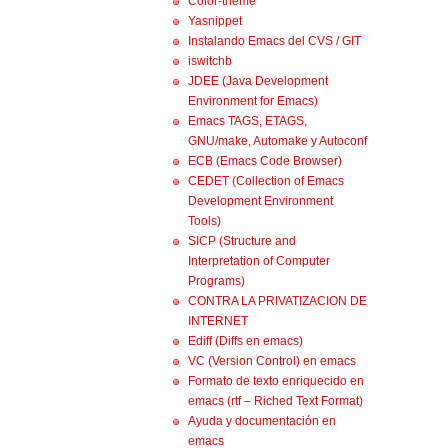
Color-theme
Yasnippet
Instalando Emacs del CVS / GIT
iswitchb
JDEE (Java Development
Environment for Emacs)
Emacs TAGS, ETAGS,
GNU/make, Automake y Autoconf
ECB (Emacs Code Browser)
CEDET (Collection of Emacs
Development Environment
Tools)
SICP (Structure and
Interpretation of Computer
Programs)
CONTRA LA PRIVATIZACION DE
INTERNET
Ediff (Diffs en emacs)
VC (Version Control) en emacs
Formato de texto enriquecido en
emacs (rtf – Riched Text Format)
Ayuda y documentación en
emacs