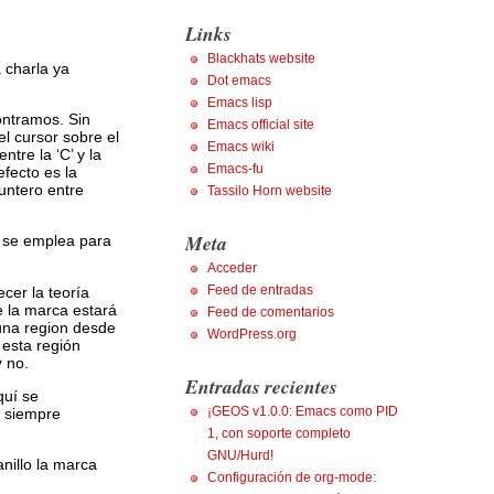
Links
Blackhats website
 charla ya
Dot emacs
Emacs lisp
ontramos. Sin
Emacs official site
l cursor sobre el
Emacs wiki
tre la ‘C’ y la
Emacs-fu
efecto es la
untero entre
Tassilo Horn website
Meta
a se emplea para
Acceder
Feed de entradas
cer la teoría
 la marca estará
Feed de comentarios
una region desde
WordPress.org
 esta región
y
no.
Entradas recientes
quí se
¡GEOS v1.0.0: Emacs como PID
, siempre
1, con soporte completo
GNU/Hurd!
illo la marca
Configuración de org-mode: