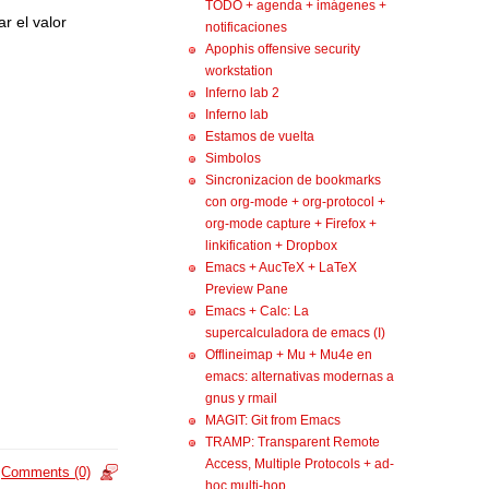
TODO + agenda + imágenes +
r el valor
notificaciones
Apophis offensive security
workstation
Inferno lab 2
Inferno lab
Estamos de vuelta
Simbolos
Sincronizacion de bookmarks
con org-mode + org-protocol +
org-mode capture + Firefox +
linkification + Dropbox
Emacs + AucTeX + LaTeX
Preview Pane
Emacs + Calc: La
supercalculadora de emacs (I)
Offlineimap + Mu + Mu4e en
emacs: alternativas modernas a
gnus y rmail
MAGIT: Git from Emacs
TRAMP: Transparent Remote
Access, Multiple Protocols + ad-
Comments (0)
hoc multi-hop