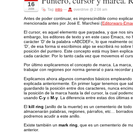
Puntero, cursor y marca. 
16
2008
Tag:
intro
—
overdrive @ 2:08 am
Antes de poder continuar, es imprescindible como explicar
mencionada antes por José E. Marchesi (
Editorwars-Ema
El cursor, es aquel elemento que parpadea, y que nos sir
embargo, los editores de texto y en este caso Emacs, no 
carácter ‘D’ de la palabra «ABCDEF», lo que realmente ocu
‘D’, de esa forma si escribimos algo se escribirá no sobre l
posición del puntero. Este concepto está muy bien explica
cada carácter. Por lo tanto cada vez que movemos el curs
Por último explicaremos el concepto de marca. La marca, 
trabajar con regiones por norma general o para recordar p
Explicamos ahora algunos comandos básicos empleando la 
explicada anteriormente. En primer lugar tenemos que s
guardando la posición entre dos caracteres, nunca encim
la posición de la marca hasta la del cursor, la cual pod
usando
C-y
o
M-y
. La diferencia entre estas dos últimas
El
kill ring
(anillo de la muerte) es un cementerio de todo 
almacenarán palabras, regiones, párrafos, etc… borrados. 
podremos acudir a este anillo.
Existe también un
mark ring
, que es un cementerio de m
anterior.