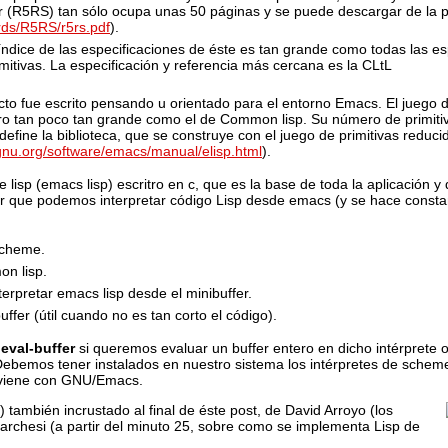
r (R5RS) tan sólo ocupa unas 50 páginas y se puede descargar de la 
rds/R5RS/r5rs.pdf
).
índice de las especificaciones de éste es tan grande como todas las es
itivas. La especificación y referencia más cercana es la CLtL
cto fue escrito pensando u orientado para el entorno Emacs. El juego d
o tan poco tan grande como el de Common lisp. Su número de primiti
efine la biblioteca, que se construye con el juego de primitivas reduci
gnu.org/software/emacs/manual/elisp.html
).
lisp (emacs lisp) escritro en c, que es la base de toda la aplicación y 
ir que podemos interpretar código Lisp desde emacs (y se hace const
scheme.
n lisp.
rpretar emacs lisp desde el minibuffer.
uffer (útil cuando no es tan corto el código).
eval-buffer
si queremos evaluar un buffer entero en dicho intérprete 
 Debemos tener instalados en nuestro sistema los intérpretes de sch
a viene con GNU/Emacs.
) también incrustado al final de éste post, de David Arroyo (los
Marchesi (a partir del minuto 25, sobre como se implementa Lisp de