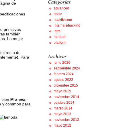
Categorías
página de
advanced
pecificaciones
basic
hacktivismo
internals/hacking
e primitivas
intro
vas también
medium
das. La mejor
platform
del resto de
Archivos
antemente). Para
junio 2026
septiembre 2024
febrero 2024
agosto 2022
diciembre 2015
mayo 2015
noviembre 2014
o bien
M-x eval-
octubre 2014
eme y common para
marzo 2014
mayo 2013
noviembre 2012
mayo 2012