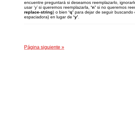
encuentre preguntará si deseamos reemplazarlo, ignorarl
usar ‘y’ si queremos reemplazarla,
‘n’
si no queremos ree
replace-string
) o bien
‘q’
para dejar de seguir buscando
espaciadora) en lugar de
‘y’
.
Página siguiente »