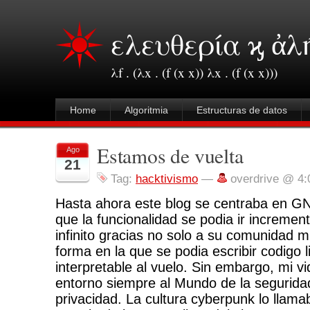
ελευθερία ϗ ἀλ
λf . (λx . (f (x x)) λx . (f (x x)))
Home
Algoritmia
Estructuras de datos
Estamos de vuelta
Ago
21
Tag:
hacktivismo
—
overdrive @ 4
Hasta ahora este blog se centraba en G
que la funcionalidad se podia ir incremen
infinito gracias no solo a su comunidad mu
forma en la que se podia escribir codigo l
interpretable al vuelo. Sin embargo, mi v
entorno siempre al Mundo de la seguridad
privacidad. La cultura cyberpunk lo llam