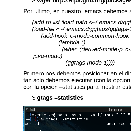
$
wget http://elpa.gnu.org/packages
Por ultimo, en nuestro .emacs debemos an
(add-to-list ‘load-path «~/.emacs.d/gg
(load-file «~/.emacs.d/ggtags/ggtags-
(add-hook ‘c-mode-common-hook
(lambda ()
(when (derived-mode-p ‘c-mo
‘java-mode)
(ggtags-mode 1))))
Primero nos debemos posicionar en el dir
tan solo debemos ejecutar (con la opcion
con la opcion –statistics para mostrar est
$
gtags –statistics