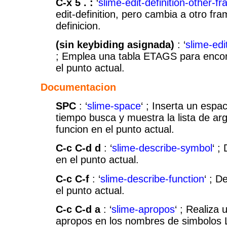
C-x 5 . :
‘
slime-edit-definition-other-f
edit-definition, pero cambia a otro fra
definicion.
(sin keybiding asignada)
: ‘
slime-edi
; Emplea una tabla ETAGS para encont
el punto actual.
Documentacion
SPC
: ‘
slime-space
‘ ; Inserta un espa
tiempo busca y muestra la lista de ar
funcion en el punto actual.
C-c C-d d
: ‘
slime-describe-symbol
‘ ;
en el punto actual.
C-c C-f
: ‘
slime-describe-function
‘ ; D
el punto actual.
C-c C-d a
: ‘
slime-apropos
‘ ; Realiza
apropos en los nombres de simbolos L