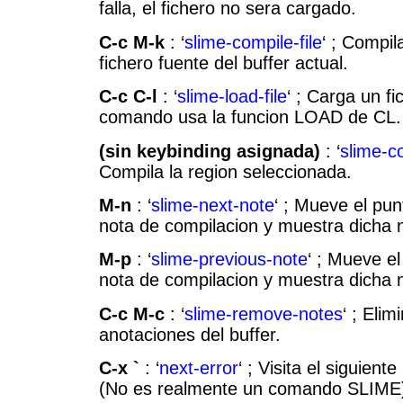
falla, el fichero no sera cargado.
C-c M-k
: ‘
slime-compile-file
‘ ; Compil
fichero fuente del buffer actual.
C-c C-l
: ‘
slime-load-file
‘ ; Carga un fi
comando usa la funcion LOAD de CL.
(sin keybinding asignada)
: ‘
slime-c
Compila la region seleccionada.
M-n
: ‘
slime-next-note
‘ ; Mueve el pun
nota de compilacion y muestra dicha 
M-p
: ‘
slime-previous-note
‘ ; Mueve el
nota de compilacion y muestra dicha 
C-c M-c
: ‘
slime-remove-notes
‘ ; Elim
anotaciones del buffer.
C-x `
: ‘
next-error
‘ ; Visita el siguient
(No es realmente un comando SLIME