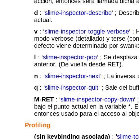
accion, entonces sera llamada dicha a
d
: ‘
slime-inspector-describe
‘ ; Descri
actual.
v
: ‘
slime-inspector-toggle-verbose
‘ ;
modo verbose (detallado) y terse (conc
defecto viene determinado por swank:
l
: ‘
slime-inspector-pop
‘ ; Se desplaza
anterior. (De vuelta desde RET).
n
: ‘
slime-inspector-next
‘ ; La inversa 
q
: ‘
slime-inspector-quit
‘ ; Sale del buf
M-RET
: ‘
slime-inspector-copy-down
‘
bajo el punto actual en la variable *. 
entonces usado para el acceso al obj
Profiling
(sin keybinding asociada)
: ‘
slime-to