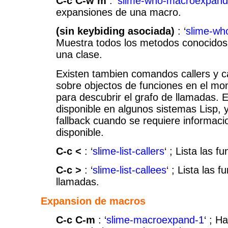
C-c C-w m
: ‘
slime-who-macroexpand
expansiones de una macro.
(sin keybiding asociada)
: ‘
slime-who
Muestra todos los metodos conocidos
una clase.
Existen tambien comandos callers y c
sobre objectos de funciones en el mont
para descubrir el grafo de llamadas. 
disponible en algunos sistemas Lisp, 
fallback cuando se requiere informac
disponible.
C-c <
: ‘
slime-list-callers
‘ ; Lista las 
C-c >
: ‘
slime-list-callees
‘ ; Lista las 
llamadas.
Expansion de macros
C-c C-m
: ‘
slime-macroexpand-1
‘ ; H