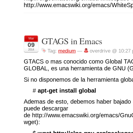
http://www.emacswiki.org/emacs/WhiteS
GTAGS in Emacs
Mar
09
2014
Tag:
medium
—
overdrive @ 10:27
GTACS o mas conocido como Global TA
GLOBAL, es una herramienta de GNU (G
Si no disponemos de la herramienta globa
#
apt-get install global
Ademas de esto, debemos haber bajado a
puede descargar
de http://www.emacswiki.org/emacs/Gnu
wget):