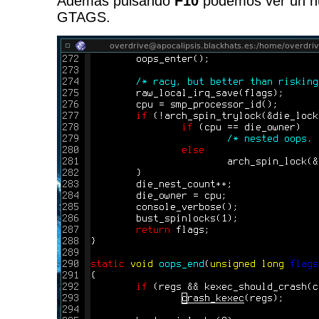
Ademas pulsando
F10
podemos ver un n
GTAGS.