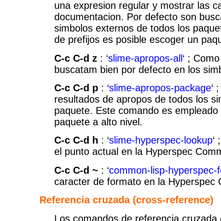
una expresion regular y mostrar las 
documentacion. Por defecto son busc
simbolos externos de todos los paque
de prefijos es posible escoger un paqu
C-c C-d z
: ‘
slime-apropos-all
‘ ; Como
buscatam bien por defecto en los simb
C-c C-d p
: ‘
slime-apropos-package
‘ 
resultados de apropos de todos los s
paquete. Este comando es empleado 
paquete a alto nivel.
C-c C-d h
: ‘
slime-hyperspec-lookup
‘
el punto actual en la Hyperspec Com
C-c C-d ~
: ‘
common-lisp-hyperspec-
caracter de formato en la Hyperspec
Referencia cruzada (cross-reference)
Los comandos de referencia cruzada