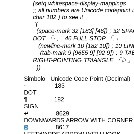
(setq whitespace-display-mappings
;; all numbers are Unicode codepoint in
char 182 ) to see it
‘(
(space-mark 32 [183] [46]) ; 32 SP
DOT 「·」, 46 FULL STOP 「.」
(newline-mark 10 [182 10]) ; 10 LI
(tab-mark 9 [9655 9] [92 9]) ; 9 T
RIGHT-POINTING TRIANGLE 「▷」
))
Simbolo Unicode Code Point (Decima
· 183 MI
DOT
¶ 182 PI
SIGN
↵ 86
DOWNWARDS ARROW WITH CORNER
861