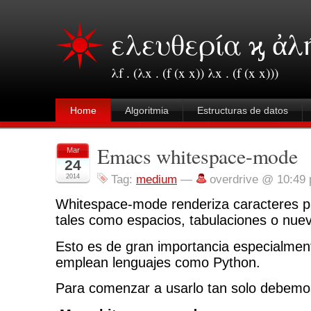
ελευθερία ϗ ἀλ
λf . (λx . (f (x x)) λx . (f (x x)))
Home
Algoritmia
Estructuras de datos
Emacs whitespace-mode
Mar
24
2014
Tag:
medium
—
overdrive @ 10:49
Whitespace-mode renderiza caracteres pa
tales como espacios, tabulaciones o nuev
Esto es de gran importancia especialme
emplean lenguajes como Python.
Para comenzar a usarlo tan solo debemos