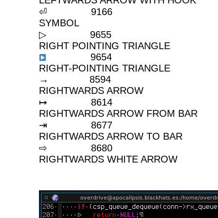
LEFTWARDS ARROW WITH HOOK
⏎ 9166 R
SYMBOL
▷ 9655 W
RIGHT POINTING TRIANGLE
9654 BL
RIGHT-POINTING TRIANGLE
→ 859
RIGHTWARDS ARROW
↦ 861
RIGHTWARDS ARROW FROM BAR
⇥ 867
RIGHTWARDS ARROW TO BAR
⇨ 868
RIGHTWARDS WHITE ARROW