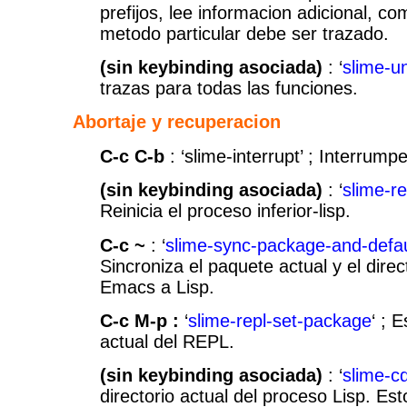
prefijos, lee informacion adicional, c
metodo particular debe ser trazado.
(sin keybinding asociada)
: ‘
slime-un
trazas para todas las funciones.
Abortaje y recuperacion
C-c C-b
: ‘slime-interrupt’ ; Interrump
(sin keybinding asociada)
: ‘
slime-re
Reinicia el proceso inferior-lisp.
C-c ~
: ‘
slime-sync-package-and-defau
Sincroniza el paquete actual y el dire
Emacs a Lisp.
C-c M-p :
‘
slime-repl-set-package
‘ ; 
actual del REPL.
(sin keybinding asociada)
: ‘
slime-c
directorio actual del proceso Lisp. E