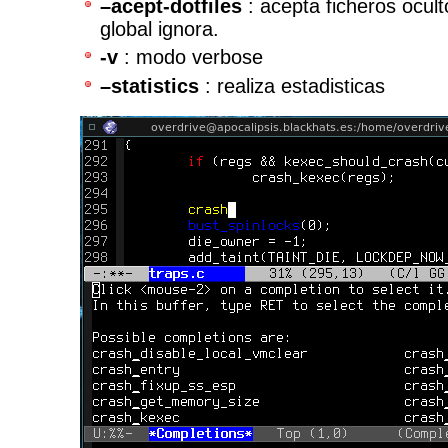
–acept-dotfiles
: acepta ficheros ocul
global ignora.
-v
: modo verbose
–statistics
: realiza estadisticas