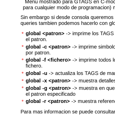
Menu mostrado para GTAGS en C-mode
para cualquier modo de programacion) m
Sin embargo si desde consola queremos 
queries tambien podemos hacerlo con glo
global <patron>
-> imprime los TAGS 
el patron.
global -c <patron>
-> imprime simbol
por patron.
global -f <fichero>
-> imprime todos 
fichero.
global -u
-> actualiza los TAGS de ma
global -x <patron>
-> muestra detalle
global -g <patron>
-> muestra en que 
el patron especificado
global -r <patron>
-> muestra referen
Para mas informacion se puede consulta