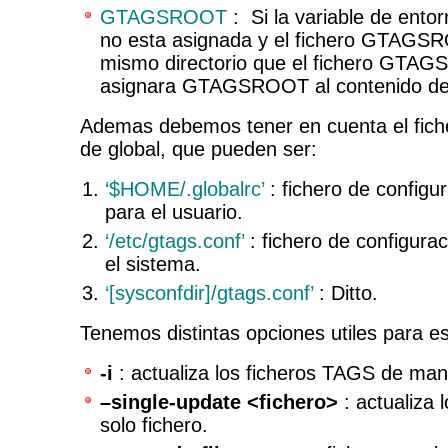
GTAGSROOT
: Si la variable de e
no esta asignada y el fichero GTAGSR
mismo directorio que el fichero GTAGS
asignara GTAGSROOT al contenido del
Ademas debemos tener en cuenta el fiche
de global, que pueden ser:
‘$HOME/.globalrc’
: fichero de configu
para el usuario.
‘/etc/gtags.conf’
: fichero de configurac
el sistema.
‘[sysconfdir]/gtags.conf’
: Ditto.
Tenemos distintas opciones utiles para 
-i
: actualiza los ficheros TAGS de man
–single-update <fichero>
: actualiza
solo fichero.