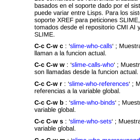
basados en el soporte dado por el sist
puede variar entre Lisps. Para los sis
soporte XREF para peticiones SLIME,
tomados desde el repositorio CMI AI
SLIME.
C-c C-w c
: ‘
slime-who-calls
‘ ; Muestr
llaman a la funcion actual.
C-c C-w w
: ‘
slime-calls-who
‘ ; Muest
son llamadas desde la funcion actual.
C-c C-w r
: ‘
slime-who-references
‘ ; 
referencias a la variable global.
C-c C-w b
: ‘
slime-who-binds
‘ ; Muest
variable global.
C-c C-w s
: ‘
slime-who-sets
‘ ; Muestr
variable global.