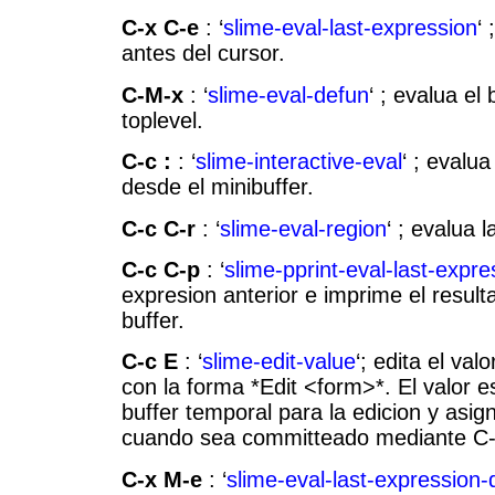
C-x C-e
: ‘
slime-eval-last-expression
‘
antes del cursor.
C-M-x
: ‘
slime-eval-defun
‘ ; evalua el
toplevel.
C-c :
: ‘
slime-interactive-eval
‘ ; evalua
desde el minibuffer.
C-c C-r
: ‘
slime-eval-region
‘ ; evalua l
C-c C-p
: ‘
slime-pprint-eval-last-expre
expresion anterior e imprime el resul
buffer.
C-c E
: ‘
slime-edit-value
‘; edita el va
con la forma *Edit <form>*. El valor e
buffer temporal para la edicion y asig
cuando sea committeado mediante C-
C-x M-e
: ‘
slime-eval-last-expression-