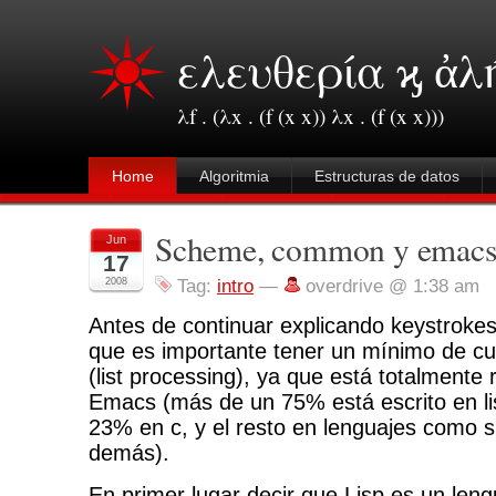
ελευθερία ϗ ἀλ
λf . (λx . (f (x x)) λx . (f (x x)))
Home
Algoritmia
Estructuras de datos
Scheme, common y emacs 
Jun
17
2008
Tag:
intro
—
overdrive @ 1:38 am
Antes de continuar explicando keystrok
que es importante tener un mínimo de cul
(list processing), ya que está totalmente
Emacs (más de un 75% está escrito en li
23% en c, y el resto en lenguajes como s
demás).
En primer lugar decir que Lisp es un len