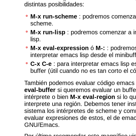
distintas posibilidades:
M-x run-scheme
: podremos comenzar 
scheme.
M-x run-lisp
: podremos comenzar a i
lisp.
M-x eval-expression
ó
M-:
: podremo
interpretar emacs lisp desde el minibuff
C-x C-e
: para interpretar emacs lisp e
buffer (útil cuando no es tan corto el c
También podemos evaluar código emacs 
eval-buffer
si queremos evaluar un buffe
intérprete o bien
M-x eval-region
si lo q
interprete una región. Debemos tener ins
sistema los intérpretes de scheme y co
evaluar expresiones de estos, el de emac
GNU/Emacs.